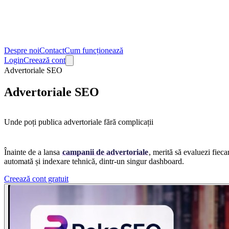
Despre noi
Contact
Cum funcționează
Login
Creează cont
Advertoriale SEO
Advertoriale SEO
Unde poți publica advertoriale fără complicații
Înainte de a lansa
campanii de advertoriale
, merită să evaluezi fiec
automată și indexare tehnică, dintr-un singur dashboard.
Creează cont gratuit