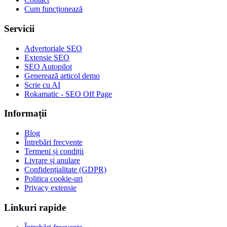
Cum funcționează
Servicii
Advertoriale SEO
Extensie SEO
SEO Autopilot
Generează articol demo
Scrie cu AI
Rokamatic - SEO Off Page
Informații
Blog
Întrebări frecvente
Termeni și condiții
Livrare și anulare
Confidențialitate (GDPR)
Politica cookie-uri
Privacy extensie
Linkuri rapide